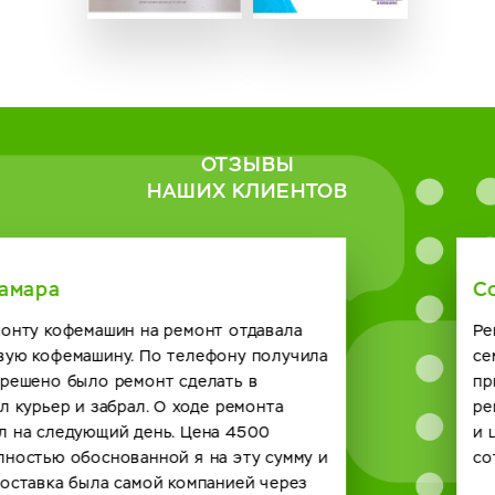
ОТЗЫВЫ
НАШИХ КЛИЕНТОВ
Солодская Римма
Ремонт нужен был кофейному автомату в нашем
семейном кафе. Созвонились с сервисным центром о
приезде мастера договорились. Справился он с
ремонтом на отлично и по времени быстро получилось
и цена за услугу вполне демократичная. Будем
сотрудничать и в будущем с вашей компанией. спасибо.