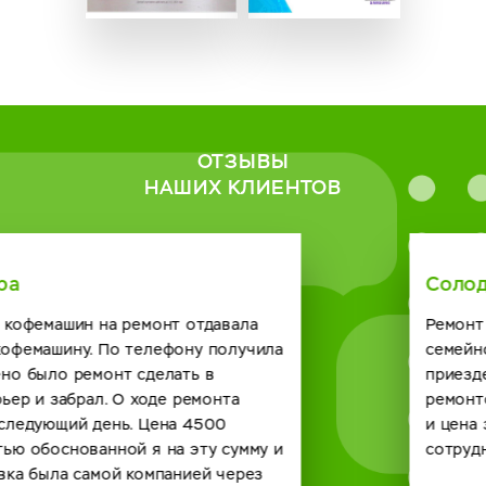
ОТЗЫВЫ
НАШИХ КЛИЕНТОВ
Солодская Римма
Ремонт нужен был кофейному автомату в нашем
семейном кафе. Созвонились с сервисным центром о
приезде мастера договорились. Справился он с
ремонтом на отлично и по времени быстро получилось
и цена за услугу вполне демократичная. Будем
сотрудничать и в будущем с вашей компанией. спасибо.