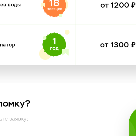
от 1200 
рев воды
от 1300 
инатор
ломку?
те заявку: