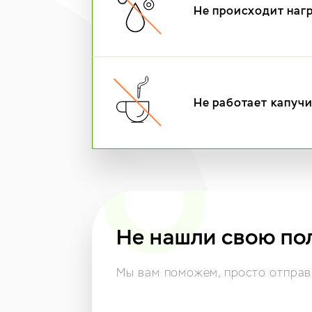
Не происходит наг
Не работает капуч
Не нашли свою по
Мы вам поможем,
просто отправь