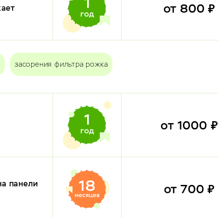
от 800 
кает
засорения фильтра рожка
от 1000 
на панели
от 700 