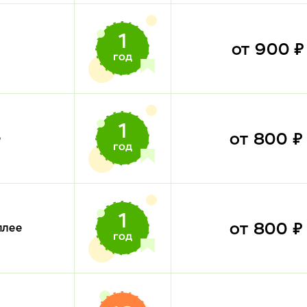
от 900 
от 800 
е
от 800 
плее