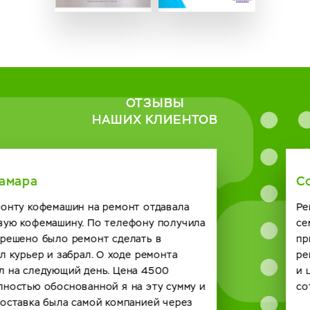
ОТЗЫВЫ
НАШИХ КЛИЕНТОВ
Солодская Римма
Ремонт нужен был кофейному автомату в нашем
семейном кафе. Созвонились с сервисным центром о
приезде мастера договорились. Справился он с
ремонтом на отлично и по времени быстро получилось
и цена за услугу вполне демократичная. Будем
сотрудничать и в будущем с вашей компанией. спасибо.