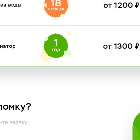
от 1200 
рев воды
от 1300 
инатор
ломку?
те заявку: