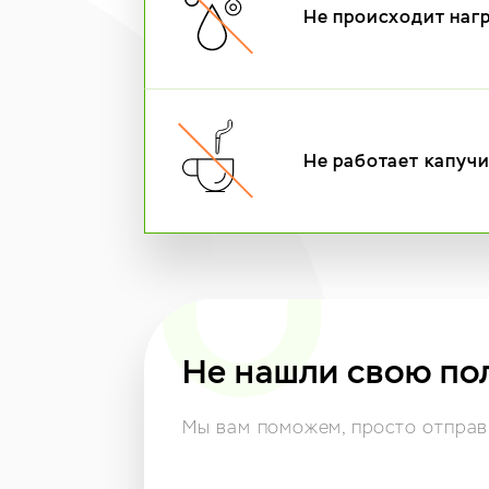
Не происходит наг
Не работает капуч
Не нашли свою по
Мы вам поможем,
просто отправь