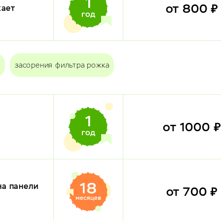
от 800 
кает
засорения фильтра рожка
от 1000 
на панели
от 700 