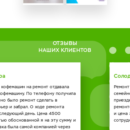
ОТЗЫВЫ
НАШИХ КЛИЕНТОВ
Солодская Римма
Ремонт нужен был кофейному автомату в нашем
семейном кафе. Созвонились с сервисным центром о
приезде мастера договорились. Справился он с
ремонтом на отлично и по времени быстро получилось
и цена за услугу вполне демократичная. Будем
сотрудничать и в будущем с вашей компанией. спасибо.