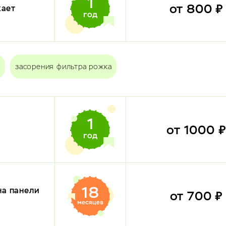
от 800 
кает
засорения фильтра рожка
от 1000 
на панели
от 700 