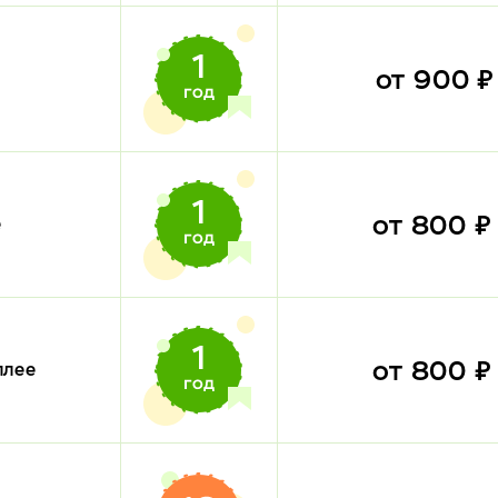
от 900 
от 800 
е
от 800 
плее