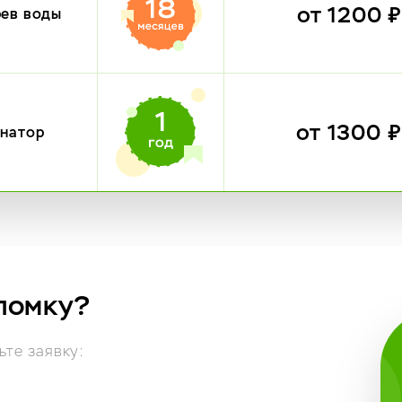
от 1200 
рев воды
от 1300 
инатор
ломку?
те заявку: