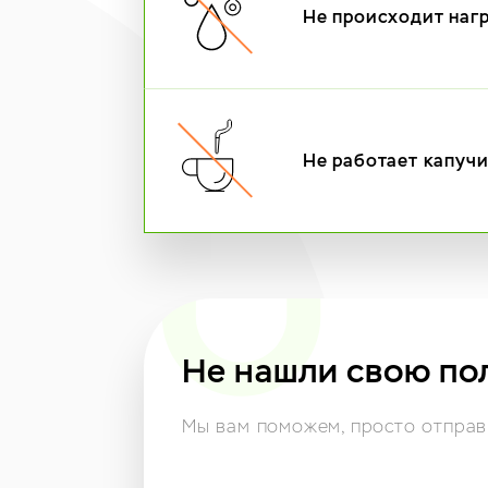
Не происходит наг
Не работает капуч
Не нашли свою по
Мы вам поможем,
просто отправь