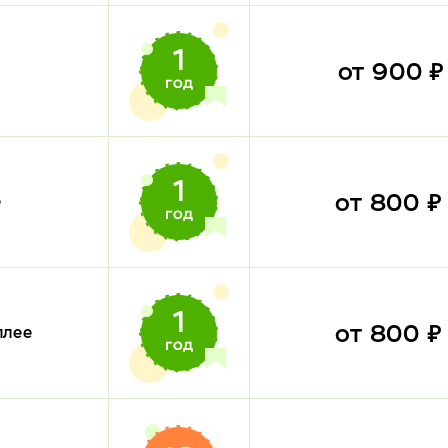
от 900 
от 800 
е
от 800 
плее