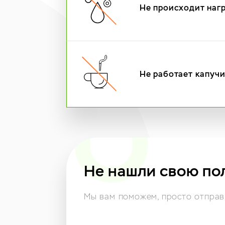
Не происходит наг
Не работает капуч
Не нашли свою по
Мы вам поможем,
просто отправь