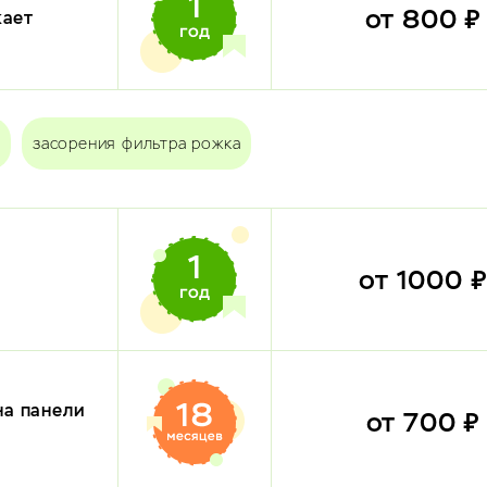
от 800 
кает
засорения фильтра рожка
от 1000 
на панели
от 700 