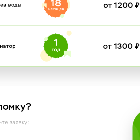
от 1200 
рев воды
от 1300 
инатор
ломку?
те заявку: