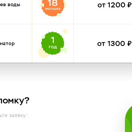
от 1200 
рев воды
от 1300 
инатор
ломку?
те заявку: