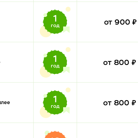
от 900 
от 800 
е
от 800 
плее