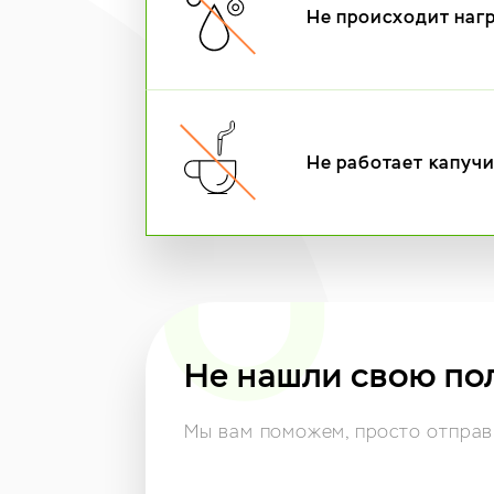
Не происходит наг
Не работает капуч
Не нашли свою по
Мы вам поможем,
просто отправь