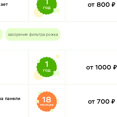
от 800 
кает
засорения фильтра рожка
от 1000 
на панели
от 700 