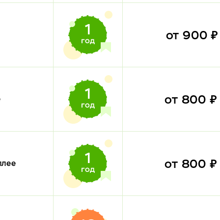
от 900 
от 800 
е
от 800 
плее