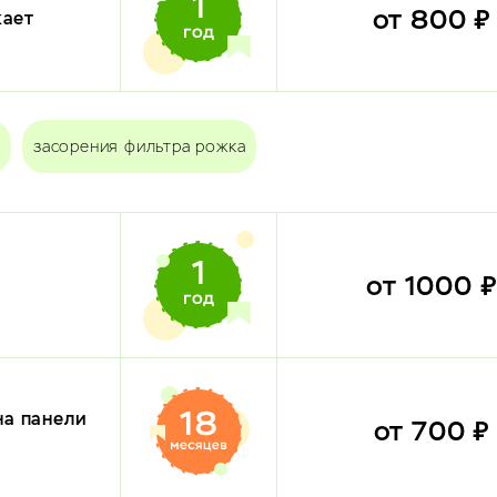
от 800 
кает
засорения фильтра рожка
от 1000 
на панели
от 700 