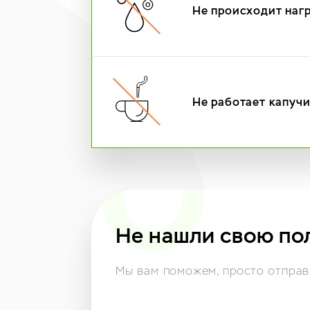
Не происходит наг
Не работает капуч
Не нашли свою по
Мы вам поможем,
просто отправь