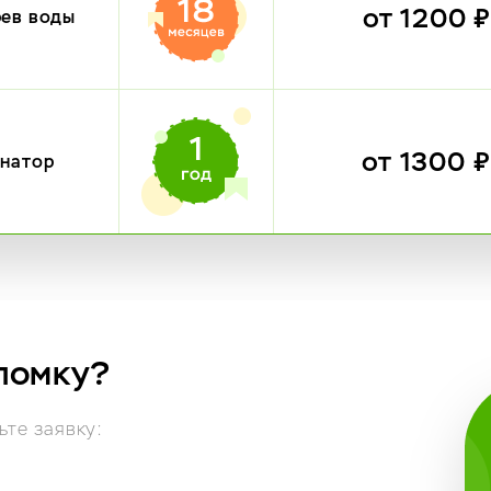
от 1200 
рев воды
от 1300 
инатор
ломку?
те заявку: