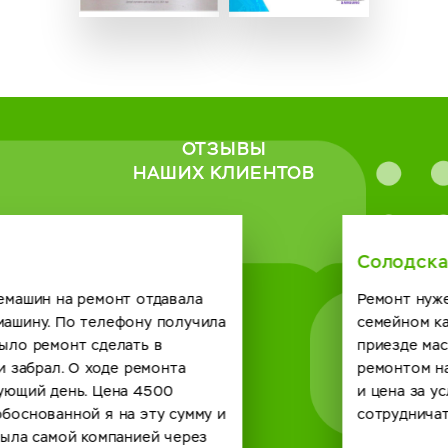
ОТЗЫВЫ
НАШИХ КЛИЕНТОВ
Солодская Римма
Ремонт нужен был кофейному автомату в нашем
семейном кафе. Созвонились с сервисным центром о
приезде мастера договорились. Справился он с
ремонтом на отлично и по времени быстро получилось
и цена за услугу вполне демократичная. Будем
сотрудничать и в будущем с вашей компанией. спасибо.