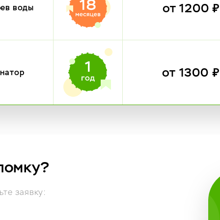
от 1200 
рев воды
от 1300 
инатор
ломку?
те заявку: