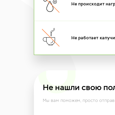
Не происходит наг
Не работает капуч
Не нашли свою по
Мы вам поможем,
просто отправь