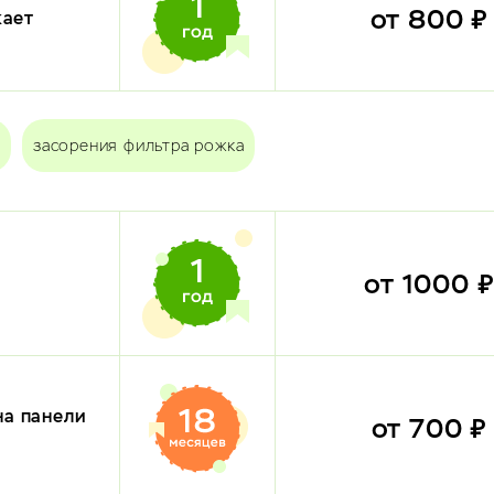
от 800 
кает
засорения фильтра рожка
от 1000 
на панели
от 700 