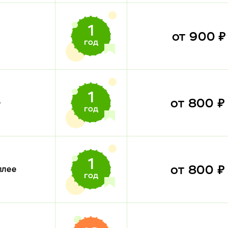
от 900 
от 800 
е
от 800 
плее