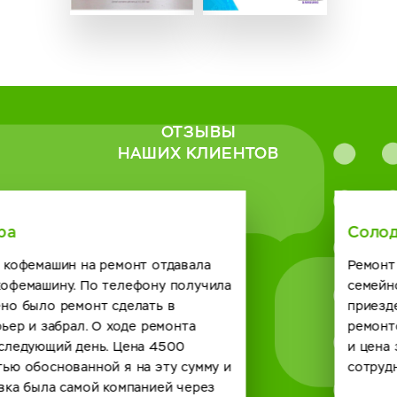
ОТЗЫВЫ
НАШИХ КЛИЕНТОВ
Солодская Римма
Ремонт нужен был кофейному автомату в нашем
семейном кафе. Созвонились с сервисным центром о
приезде мастера договорились. Справился он с
ремонтом на отлично и по времени быстро получилось
и цена за услугу вполне демократичная. Будем
сотрудничать и в будущем с вашей компанией. спасибо.