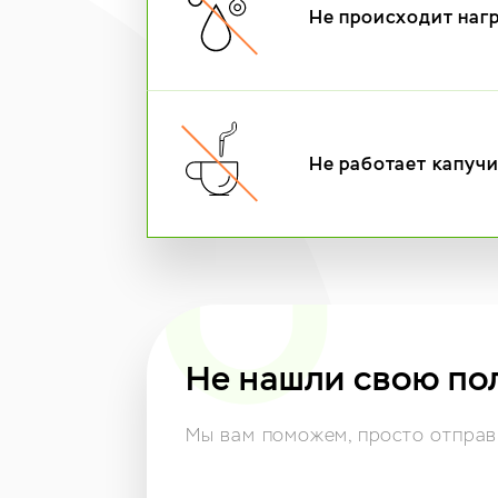
Не происходит наг
Не работает капуч
Не нашли свою по
Мы вам поможем,
просто отправь