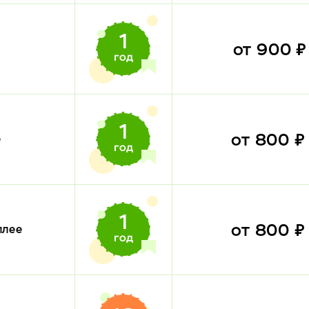
от 900 
от 800 
е
от 800 
плее