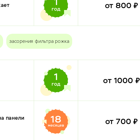
от 800 
кает
засорения фильтра рожка
от 1000 
на панели
от 700 