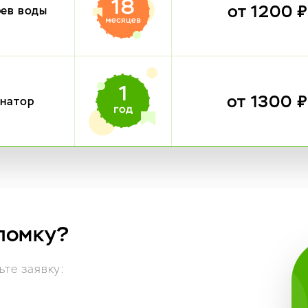
от 1200 
рев воды
от 1300 
инатор
ломку?
те заявку: