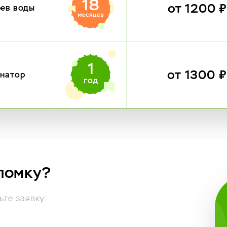
от 1200 
рев воды
от 1300 
инатор
ломку?
те заявку: