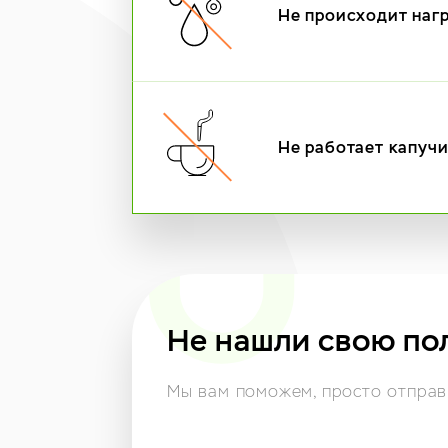
Не происходит наг
Не работает капуч
Не нашли свою по
Мы вам поможем,
просто отправь