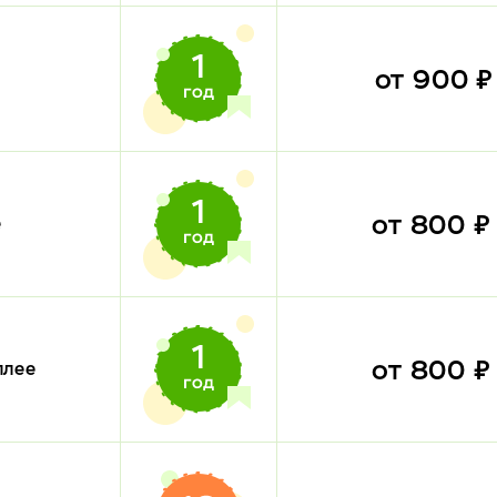
от 900 
от 800 
е
от 800 
плее