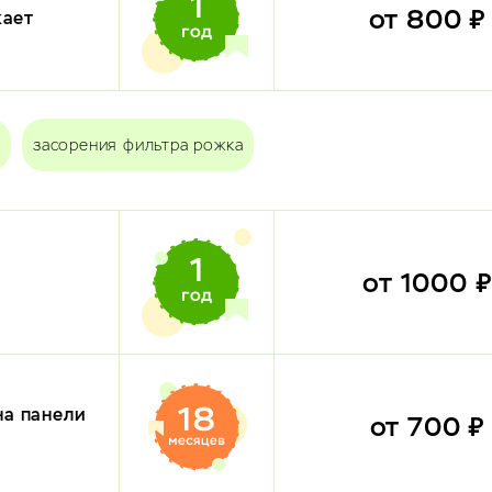
от 800 
кает
засорения фильтра рожка
от 1000 
на панели
от 700 