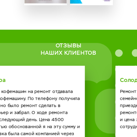
ОТЗЫВЫ
НАШИХ КЛИЕНТОВ
Солодская Римма
Ремонт нужен был кофейному автомату в нашем
семейном кафе. Созвонились с сервисным центром о
приезде мастера договорились. Справился он с
ремонтом на отлично и по времени быстро получилось
и цена за услугу вполне демократичная. Будем
сотрудничать и в будущем с вашей компанией. спасибо.