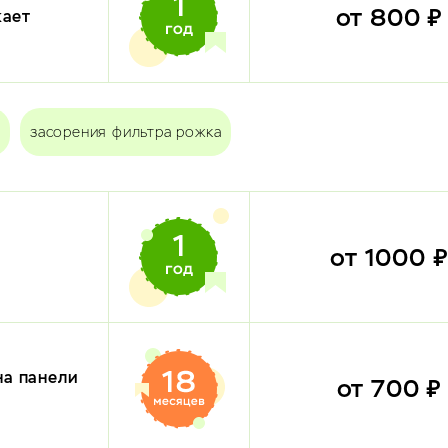
от 800 
кает
засорения фильтра рожка
от 1000 
на панели
от 700 