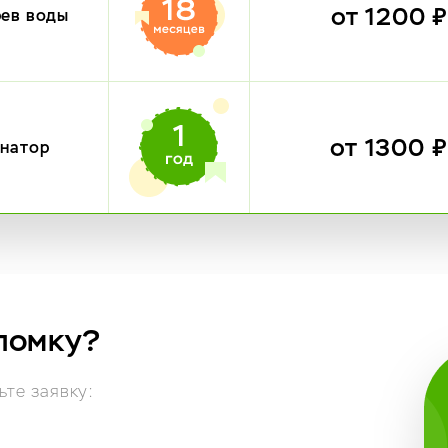
от 1200 
рев воды
от 1300 
инатор
ломку?
те заявку: