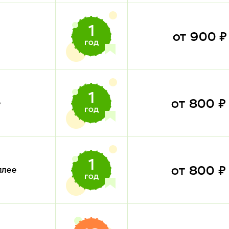
от 900 
от 800 
е
от 800 
плее