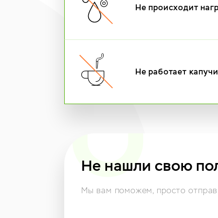
Не происходит наг
Не работает капуч
Не нашли свою по
Мы вам поможем,
просто отправь