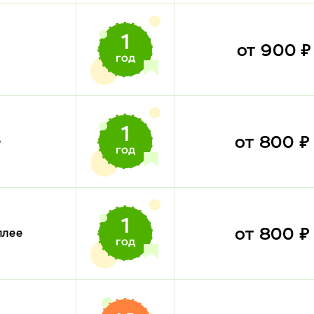
от 900 
от 800 
е
от 800 
плее