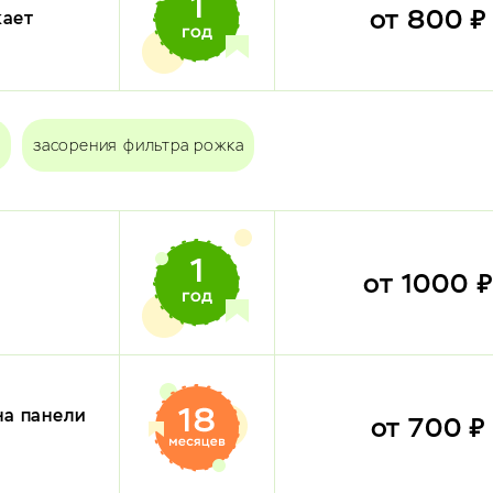
от 800 
кает
засорения фильтра рожка
от 1000 
на панели
от 700 