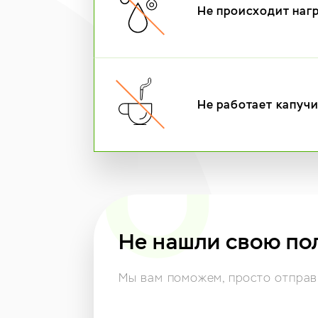
Не происходит наг
Не работает капуч
Не нашли свою по
Мы вам поможем,
просто отправь