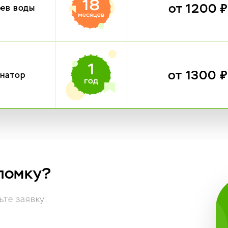
от 1200 
рев воды
от 1300 
инатор
ломку?
те заявку: