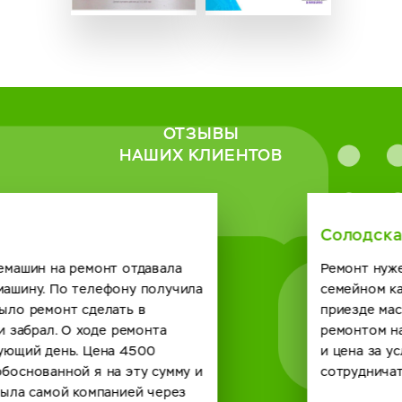
ОТЗЫВЫ
НАШИХ КЛИЕНТОВ
Солодская Римма
Ремонт нужен был кофейному автомату в нашем
семейном кафе. Созвонились с сервисным центром о
приезде мастера договорились. Справился он с
ремонтом на отлично и по времени быстро получилось
и цена за услугу вполне демократичная. Будем
сотрудничать и в будущем с вашей компанией. спасибо.