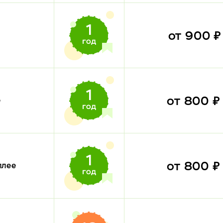
от 900 
от 800 
е
от 800 
плее