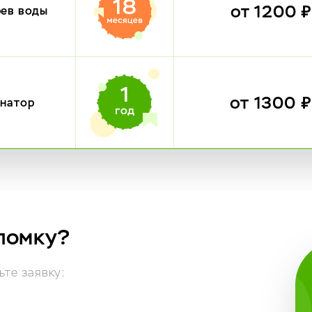
от 1200 
рев воды
от 1300 
инатор
ломку?
те заявку: