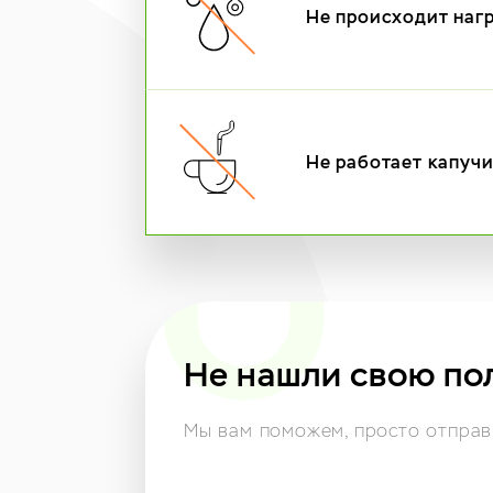
Не происходит наг
Не работает капуч
Не нашли свою по
Мы вам поможем,
просто отправь