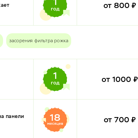
от 800 
кает
засорения фильтра рожка
от 1000 
на панели
от 700 